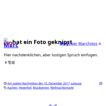
hat ein Foto geknipst
Blog
Über Marc
Fotos
Hier nachdenklichen, aber lustigen Spruch einfügen.
🍷🎅🏼
Am späten Nachmittag des 10. Dezember 2017
zuhause
Aachen
Hexenhof
Musikverein
Weihnachtsmarkt
←
→