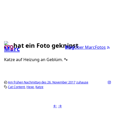
hat ein Foto geknipst
Blog
Über Marc
Fotos
Katze auf Heizung an Geblüm. 🐾
Am frühen Nachmittag des 26. November 2017
zuhause
Cat Content
Hexe
Katze
←
→