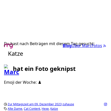
Du hast nach Beiträgen mit diesem Tag gesucht:
Blog
Über Marc
Fotos
Katze
hat ein Foto geknipst
Emoji der Woche: ♟️
Zur Mittagszeit am 09. Dezember 2023
zuhause
Alte Dame
Cat Content
Hexe
Katze