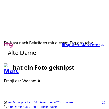
Du hast nach Beiträgen mit diesem Tag gesucht:
Blog
Über Marc
Fotos
Alte Dame
hat ein Foto geknipst
Emoji der Woche: ♟️
Zur Mittagszeit am 09. Dezember 2023
zuhause
Alte Dame
Cat Content
Hexe
Katze