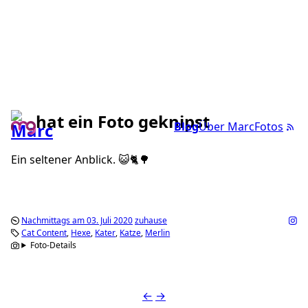
hat ein Foto geknipst
Blog
Über Marc
Fotos
Ein seltener Anblick. 😺🐈🌳
Nachmittags am 03. Juli 2020
zuhause
Cat Content
Hexe
Kater
Katze
Merlin
Foto-Details
←
→