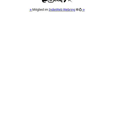
←
Mitglied im
IndieWeb Webring
🕸💍
→