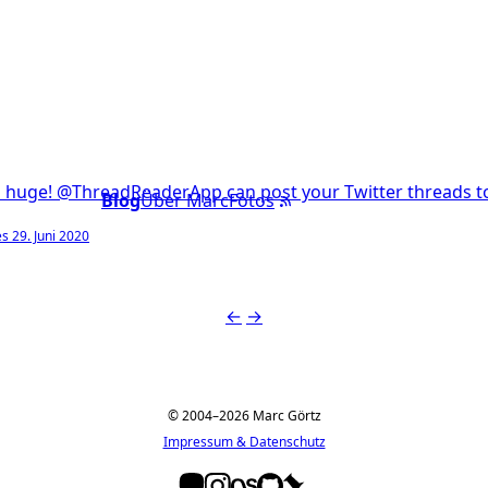
is huge! @ThreadReaderApp can post your Twitter threads t
Blog
Über Marc
Fotos
 29. Juni 2020
←
→
© 2004–2026 Marc Görtz
Impressum & Datenschutz