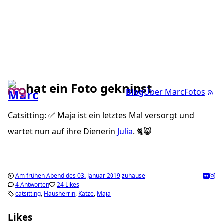
hat ein Foto geknipst
Blog
Über Marc
Fotos
Catsitting: ✅ Maja ist ein letztes Mal versorgt und
wartet nun auf ihre Dienerin
Julia
. 🐈😸
Am frühen Abend des 03. Januar 2019
zuhause
4 Antworten
24 Likes
catsitting
Hausherrin
Katze
Maja
Likes