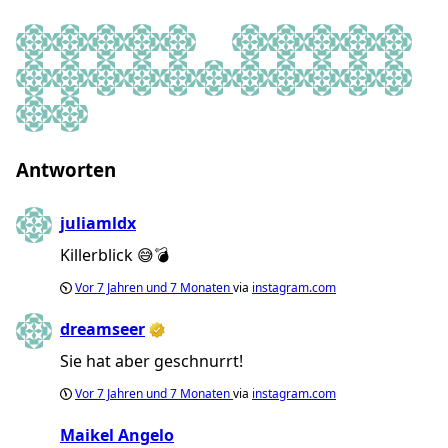
Marco Verch
Golf in Germany
Amsterdam Fancy Food
Svinohod
⚓️ Stefan ⚓️
Ina van der Biesen
Pat
Kathrin
Karla
Simon
Karola H
Veioma
Eva Maria
Aleyna
Anki
Martin Schneyra
Lea🌼
Christian Penners
𝒥𝒶𝓃𝒶
Niklas
Julia
Christina
Anne💎
TopPets
Antworten
juliamldx
Killerblick 😅💣
Vor
7 Jahren und 7 Monaten
via
instagram.com
dreamseer
Sie hat aber geschnurrt!
Vor
7 Jahren und 7 Monaten
via
instagram.com
Maikel Angelo