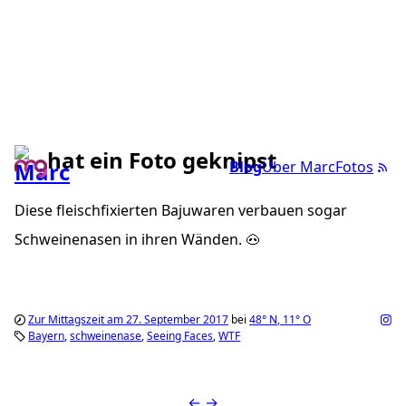
hat ein Foto geknipst
Blog
Über Marc
Fotos
Diese fleischfixierten Bajuwaren verbauen sogar
Schweinenasen in ihren Wänden. 🐽
Zur Mittagszeit am 27. September 2017
bei
48°
N
,
11°
O
Bayern
schweinenase
Seeing Faces
WTF
←
→