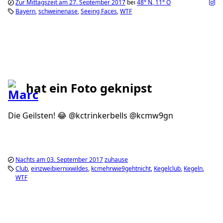
Zur Mittagszeit am 27. September 2017
bei
48°
N
,
11°
O
Bayern
schweinenase
Seeing Faces
WTF
hat ein Foto geknipst
Die Geilsten! 😂 @kctrinkerbells @kcmw9gn
Nachts am 03. September 2017
zuhause
Club
einzweibiernixwildes
kcmehrwie9gehtnicht
Kegelclub
Kegeln
WTF