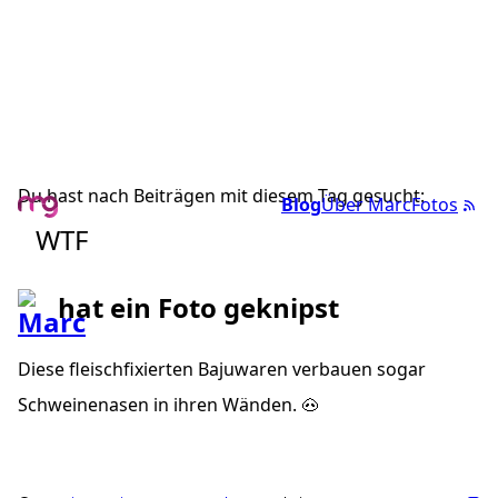
Du hast nach Beiträgen mit diesem Tag gesucht:
Blog
Über Marc
Fotos
WTF
hat ein Foto geknipst
Diese fleischfixierten Bajuwaren verbauen sogar
Schweinenasen in ihren Wänden. 🐽