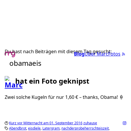
Du hast nach Beiträgen mit diesem Tag gesucht:
Blog
Über Marc
Fotos
obamaeis
hat ein Foto geknipst
Zwei solche Kugeln für nur 1,60 € – thanks, Obama! 🍦
Kurz vor Mitternacht am 01. September 2016
zuhause
Abendbrot
eisdiele
Latergram
nachderprobeherrschteiszeit