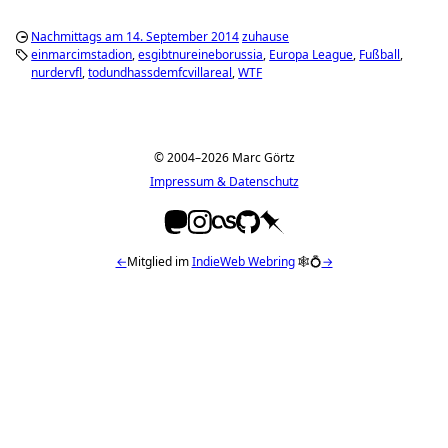
Nachmittags am 14. September 2014
zuhause
einmarcimstadion
esgibtnureineborussia
Europa League
Fußball
nurdervfl
todundhassdemfcvillareal
WTF
© 2004–2026 Marc Görtz
Impressum & Datenschutz
←
Mitglied im
IndieWeb Webring
🕸💍
→