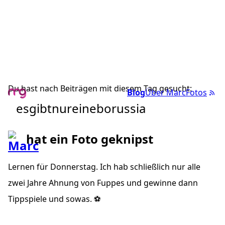
Du hast nach Beiträgen mit diesem Tag gesucht:
Blog
Über Marc
Fotos
esgibtnureineborussia
hat ein Foto geknipst
Lernen für Donnerstag. Ich hab schließlich nur alle
zwei Jahre Ahnung von Fuppes und gewinne dann
Tippspiele und sowas. ⚽️