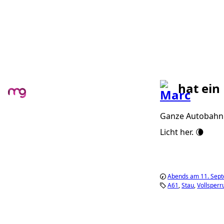
hat ein
Ganze Autobahn 
Licht her. 🌘
Abends am 11. Sep
A61
Stau
Vollsperr