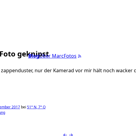
 Foto geknipst
Blog
Über Marc
Fotos
zappenduster, nur der Kamerad vor mir hält noch wacker d
tember 2017
bei
51°
N
,
7°
O
ung
←
→