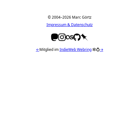
© 2004–2026 Marc Görtz
Impressum & Datenschutz
←
Mitglied im
IndieWeb Webring
🕸💍
→