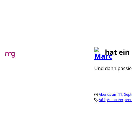
hat ein
Und dann passie
Abends am 11. Sep
A61
Autobahn
bre