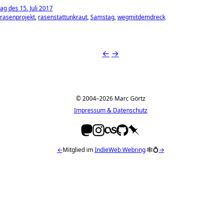
g des 15. Juli 2017
rasenprojekt
rasenstattunkraut
Samstag
wegmitdemdreck
←
→
© 2004–2026 Marc Görtz
Impressum & Datenschutz
←
Mitglied im
IndieWeb Webring
🕸💍
→