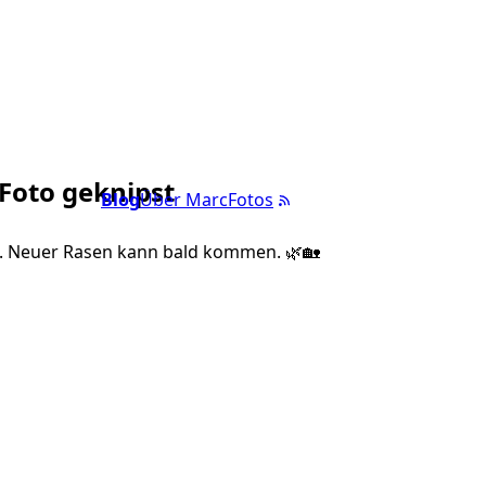
 Foto geknipst
Blog
Über Marc
Fotos
. Neuer Rasen kann bald kommen. 🌿🏡