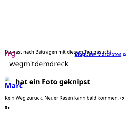
Du hast nach Beiträgen mit diesem Tag gesucht:
Blog
Über Marc
Fotos
wegmitdemdreck
hat ein Foto geknipst
Kein Weg zurück. Neuer Rasen kann bald kommen. 🌿
🏡