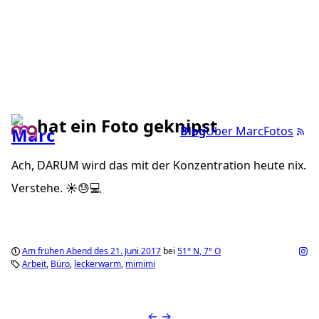
hat ein Foto geknipst
Blog
Über Marc
Fotos
Ach, DARUM wird das mit der Konzentration heute nix.
Verstehe. ☀️😓💻
Am frühen Abend des 21. Juni 2017
bei
51°
N
,
7°
O
Arbeit
Büro
leckerwarm
mimimi
←
→