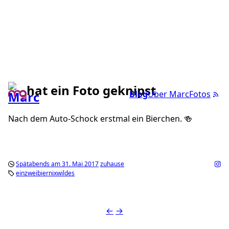
hat ein Foto geknipst
Blog
Über Marc
Fotos
Nach dem Auto-Schock erstmal ein Bierchen. 🍻
Spätabends am 31. Mai 2017
zuhause
einzweibiernixwildes
←
→