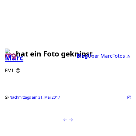
hat ein Foto geknipst
Blog
Über Marc
Fotos
FML 😡
Nachmittags am 31. Mai 2017
←
→