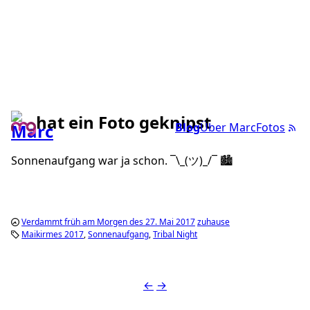
hat ein Foto geknipst
Blog
Über Marc
Fotos
Sonnenaufgang war ja schon. ¯\_(ツ)_/¯ 🏙
Verdammt früh am Morgen des 27. Mai 2017
zuhause
Maikirmes 2017
Sonnenaufgang
Tribal Night
←
→