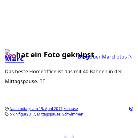
hat ein Foto geknipst
Blog
Über Marc
Fotos
Das beste Homeoffice ist das mit 40 Bahnen in der
Mittagspause. 🏊🏼
Nachmittags am 19. April 2017
zuhause
bikinifigur2017
Mittagspause
Schwimmen
←
→