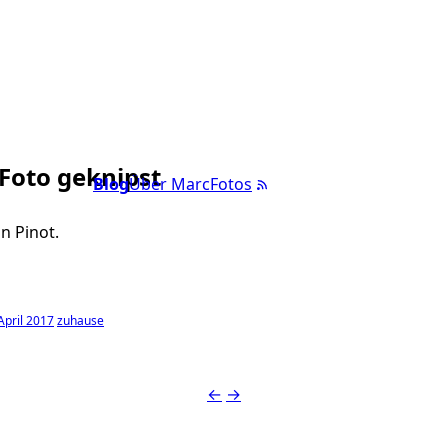
 Foto geknipst
Blog
Über Marc
Fotos
in Pinot.
April 2017
zuhause
←
→