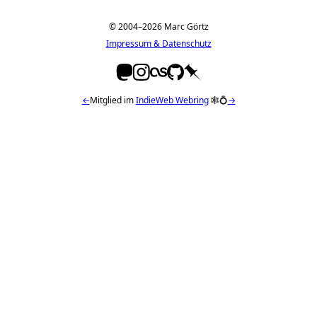
© 2004–2026 Marc Görtz
Impressum & Datenschutz
←
Mitglied im
IndieWeb Webring
🕸💍
→