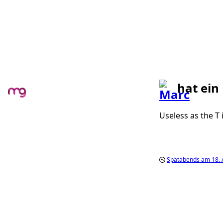
hat ein
Useless as the T 
Spätabends am 18. 