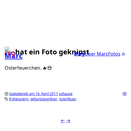
hat ein Foto geknipst
Blog
Über Marc
Fotos
Osterfeuerchen. 🔥😍
Spätabends am 16. April 2017
zuhause
froheostern
geburtstagsfeier
osterfeuer
←
→