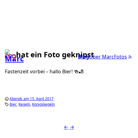
hat ein Foto geknipst
Blog
Über Marc
Fotos
Fastenzeit vorbei – hallo Bier! 🍻🎳
Abends am 15. April 2017
Bier
Kegeln
Königskegeln
←
→