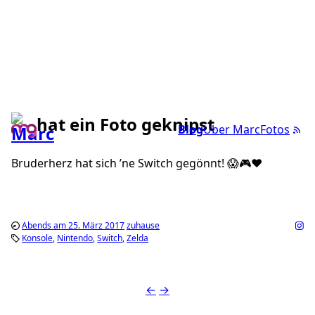
hat ein Foto geknipst
Blog
Über Marc
Fotos
Bruderherz hat sich ’ne Switch gegönnt! 😱🎮❤️
Abends am 25. März 2017
zuhause
Konsole
Nintendo
Switch
Zelda
←
→