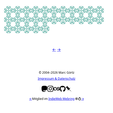
Ingrid Gerstbach
KRYGA
Alexander Gräfe
Göygöl Balcili Serxan 🇦🇿 🇦🇿
⚓️ Stefan ⚓️
Luzi
Nico Hbn
Stadtgarten
Julian Levers
Ina van der Bi
Pat
julia_mldr
Lisa
Mundo Condor
Anki
Mirte Valkenburg
Mary
Alina Rademacher
Raffaela Brandts
Simon
Jan k
Giusi
Pawan Bhattarai
Anne💎
Tessa Valkenburg
Dominik Schwind
RJ
←
→
© 2004–2026 Marc Görtz
Impressum & Datenschutz
←
Mitglied im
IndieWeb Webring
🕸💍
→