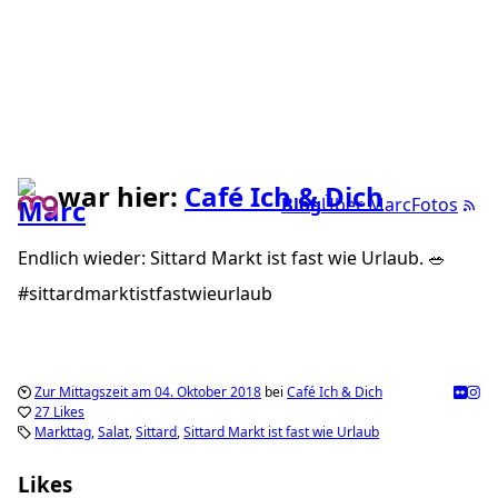
war hier:
Café Ich & Dich
Blog
Über Marc
Fotos
Endlich wieder: Sittard Markt ist fast wie Urlaub. 🥗
#sittardmarktistfastwieurlaub
Zur Mittagszeit am 04. Oktober 2018
bei
Café Ich & Dich
27 Likes
Markttag
Salat
Sittard
Sittard Markt ist fast wie Urlaub
Likes