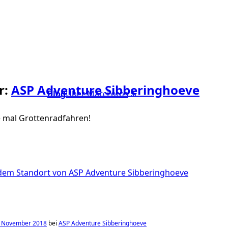
r:
ASP Adventure Sibberinghoeve
Blog
Über Marc
Fotos
e mal Grottenradfahren!
. November 2018
bei
ASP Adventure Sibberinghoeve