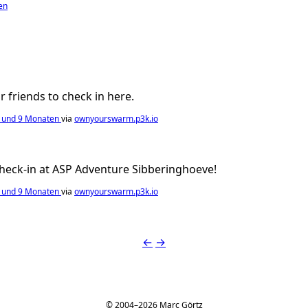
en
ur friends to check in here.
n und 9 Monaten
via
ownyourswarm.p3k.io
 check-in at ASP Adventure Sibberinghoeve!
n und 9 Monaten
via
ownyourswarm.p3k.io
←
→
© 2004–2026 Marc Görtz