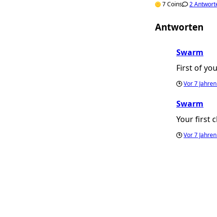
7 Coins
2 Antwort
Antworten
Swarm
First of yo
Vor
7 Jahre
Swarm
Your first
Vor
7 Jahre