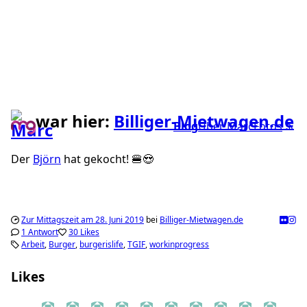
war hier:
Billiger-Mietwagen.de
Blog
Über Marc
Fotos
Der
Björn
hat gekocht! 🍔😍
Zur Mittagszeit am 28. Juni 2019
bei
Billiger-Mietwagen.de
1 Antwort
30 Likes
Arbeit
Burger
burgerislife
TGIF
workinprogress
Likes