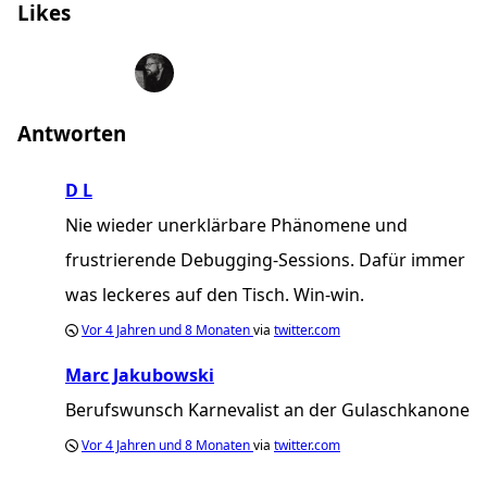
Likes
Marco Zehe
Marco
knoedeldealer
Sascha
D L
Christian Kappen
Alexander Gräfe
Antworten
D L
Nie wieder unerklärbare Phänomene und
frustrierende Debugging-Sessions. Dafür immer
was leckeres auf den Tisch. Win-win.
Vor
4 Jahren und 8 Monaten
via
twitter.com
Marc Jakubowski
Berufswunsch Karnevalist an der Gulaschkanone
Vor
4 Jahren und 8 Monaten
via
twitter.com