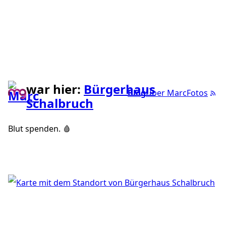
war hier:
Bürgerhaus
Blog
Über Marc
Fotos
Schalbruch
Blut spenden. 🩸