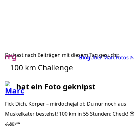
Du hast nach Beiträgen mit diesem Tag gesucht:
Blog
Über Marc
Fotos
100 km Challenge
hat ein Foto geknipst
Fick Dich, Körper – mirdochejal ob Du nur noch aus
Muskelkater bestehst! 100 km in 55 Stunden: Check! 😎
🚴🏼⛅️