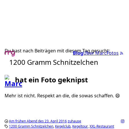
Du hast nach Beiträgen mit diesem Tag gesucht:
Blog
Über Marc
Fotos
1200 Gramm Schnitzelchen
hat ein Foto geknipst
Mehr ist nicht. Respekt an die, die sowas schaffen. 😄
Am frühen Abend des 23. April 2016
zuhause
1200 Gramm Schnitzelchen
Kegelclub
Kegeltour
XXL-Restaurant