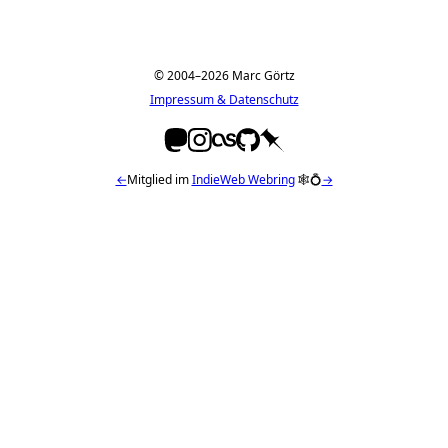
© 2004–2026 Marc Görtz
Impressum & Datenschutz
←
Mitglied im
IndieWeb Webring
🕸💍
→