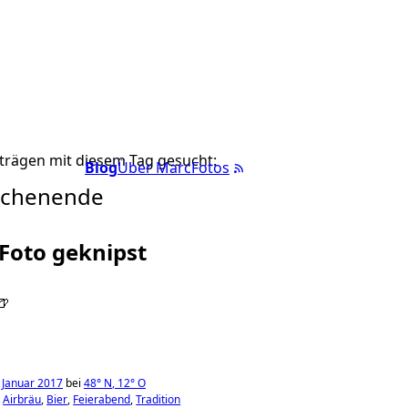
trägen mit diesem Tag gesucht:
Blog
Über Marc
Fotos
ochenende
 Foto geknipst
🍺
 Januar 2017
bei
48°
N
,
12°
O
Airbräu
Bier
Feierabend
Tradition