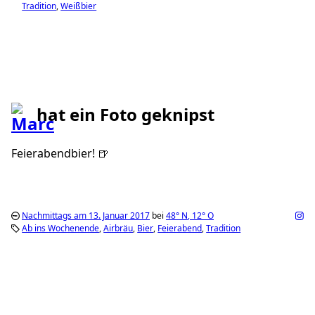
Tradition
Weißbier
hat ein Foto geknipst
Feierabendbier! 🍺
Nachmittags am 13. Januar 2017
bei
48°
N
,
12°
O
Ab ins Wochenende
Airbräu
Bier
Feierabend
Tradition