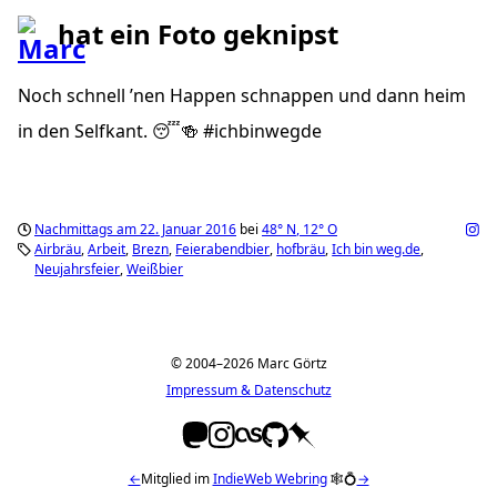
hat ein Foto geknipst
Noch schnell ’nen Happen schnappen und dann heim
in den Selfkant. 😴🍻 #ichbinwegde
Nachmittags am 22. Januar 2016
bei
48°
N
,
12°
O
Airbräu
Arbeit
Brezn
Feierabendbier
hofbräu
Ich bin weg.de
Neujahrsfeier
Weißbier
© 2004–2026 Marc Görtz
Impressum & Datenschutz
←
Mitglied im
IndieWeb Webring
🕸💍
→