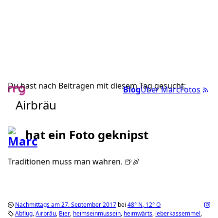
Du hast nach Beiträgen mit diesem Tag gesucht:
Blog
Über Marc
Fotos
Airbräu
hat ein Foto geknipst
Traditionen muss man wahren. 🍺🍖
Nachmittags am 27. September 2017
bei
48°
N
,
12°
O
Abflug
Airbräu
Bier
heimseinmussein
heimwärts
leberkassemmel