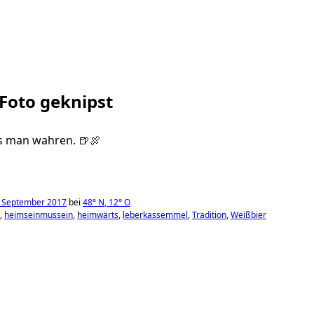
 Foto geknipst
s man wahren. 🍺🍖
. September 2017
bei
48°
N
,
12°
O
r
heimseinmussein
heimwärts
leberkassemmel
Tradition
Weißbier