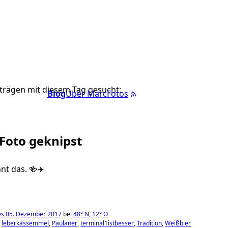
trägen mit diesem Tag gesucht:
Blog
Über Marc
Fotos
 Foto geknipst
nnt das. 🍻✈️
es 05. Dezember 2017
bei
48°
N
,
12°
O
leberkässemmel
Paulaner
terminal1istbesser
Tradition
Weißbier