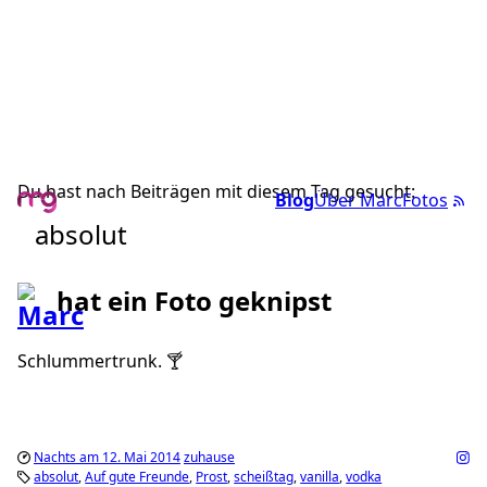
Du hast nach Beiträgen mit diesem Tag gesucht:
Blog
Über Marc
Fotos
absolut
hat ein Foto geknipst
Schlummertrunk. 🍸
Nachts am 12. Mai 2014
zuhause
absolut
Auf gute Freunde
Prost
scheißtag
vanilla
vodka