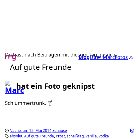
Du hast nach Beiträgen mit diesem Tag gesucht:
Blog
Über Marc
Fotos
Auf gute Freunde
hat ein Foto geknipst
Schlummertrunk. 🍸
Nachts am 12. Mai 2014
zuhause
absolut
Auf gute Freunde
Prost
scheißtag
vanilla
vodka