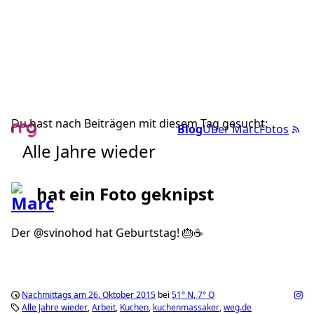
Du hast nach Beiträgen mit diesem Tag gesucht:
Blog
Über Marc
Fotos
Alle Jahre wieder
hat ein Foto geknipst
Der @svinohod hat Geburtstag! 🎂☕️
Nachmittags am 26. Oktober 2015
bei
51°
N
,
7°
O
Alle Jahre wieder
Arbeit
Kuchen
kuchenmassaker
weg.de