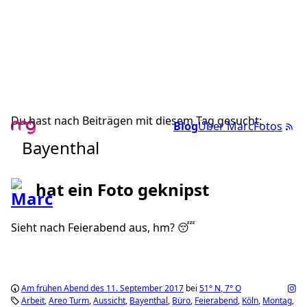
Du hast nach Beiträgen mit diesem Tag gesucht:
Blog
Über Marc
Fotos
Bayenthal
hat ein Foto geknipst
Sieht nach Feierabend aus, hm? 😴
Am frühen Abend des 11. September 2017
bei
51°
N
,
7°
O
Arbeit
Areo Turm
Aussicht
Bayenthal
Büro
Feierabend
Köln
Montag