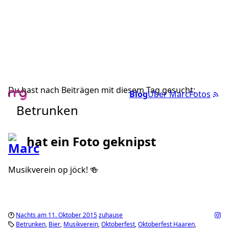
Du hast nach Beiträgen mit diesem Tag gesucht:
Blog
Über Marc
Fotos
Betrunken
hat ein Foto geknipst
Musikverein op jöck! 🍻
Nachts am 11. Oktober 2015
zuhause
Betrunken
Bier
Musikverein
Oktoberfest
Oktoberfest Haaren