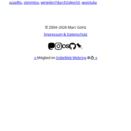
ozapftis
stimmtso
wirteilen7durch2gleich3
woistjulia
© 2004–2026 Marc Görtz
Impressum & Datenschutz
←
Mitglied im
IndieWeb Webring
🕸💍
→