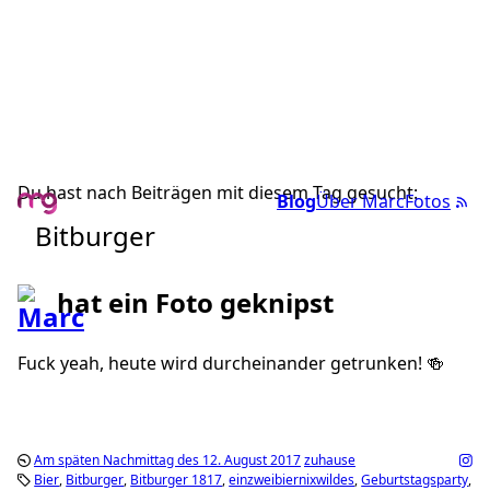
Du hast nach Beiträgen mit diesem Tag gesucht:
Blog
Über Marc
Fotos
Bitburger
hat ein Foto geknipst
Fuck yeah, heute wird durcheinander getrunken! 🍻
Am späten Nachmittag des 12. August 2017
zuhause
Bier
Bitburger
Bitburger 1817
einzweibiernixwildes
Geburtstagsparty