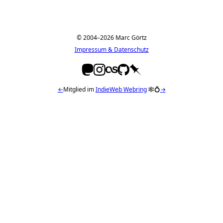
© 2004–2026 Marc Görtz
Impressum & Datenschutz
←
Mitglied im
IndieWeb Webring
🕸💍
→