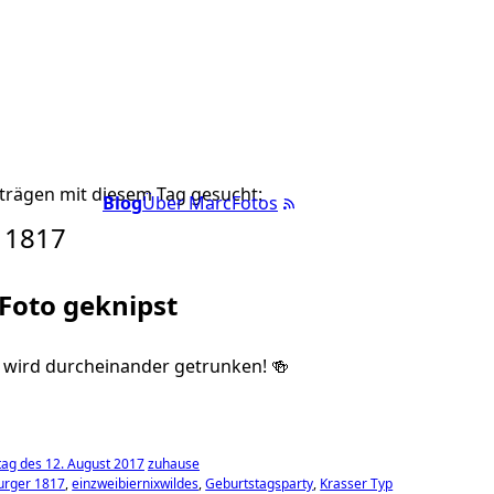
trägen mit diesem Tag gesucht:
Blog
Über Marc
Fotos
 1817
 Foto geknipst
 wird durcheinander getrunken! 🍻
ag des 12. August 2017
zuhause
urger 1817
einzweibiernixwildes
Geburtstagsparty
Krasser Typ