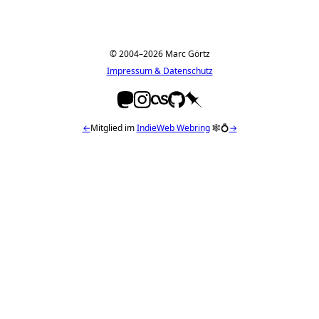
© 2004–2026 Marc Görtz
Impressum & Datenschutz
←
Mitglied im
IndieWeb Webring
🕸💍
→