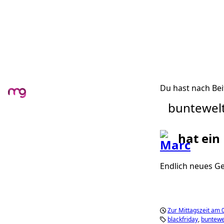
Du hast nach Bei
buntewel
hat ein
Endlich neues G
Zur Mittagszeit am
blackfriday
buntewe