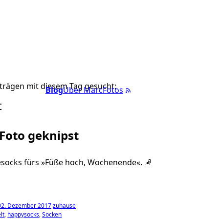
trägen mit diesem Tag gesucht:
Blog
Über Marc
Fotos
t
 Foto geknipst
esocks fürs »Füße hoch, Wochenende«. 🧦
 02. Dezember 2017
zuhause
lt
happysocks
Socken