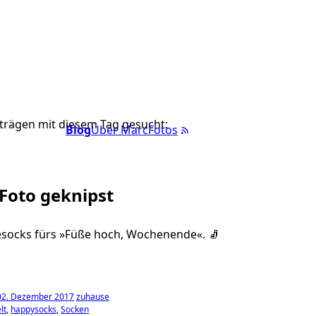
trägen mit diesem Tag gesucht:
Blog
Über Marc
Fotos
 Foto geknipst
esocks fürs »Füße hoch, Wochenende«. 🧦
 02. Dezember 2017
zuhause
lt
happysocks
Socken