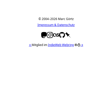
© 2004–2026 Marc Görtz
Impressum & Datenschutz
←
Mitglied im
IndieWeb Webring
🕸💍
→