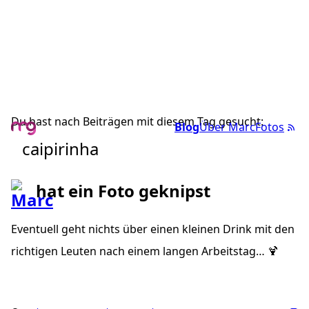
Du hast nach Beiträgen mit diesem Tag gesucht:
Blog
Über Marc
Fotos
caipirinha
hat ein Foto geknipst
Eventuell geht nichts über einen kleinen Drink mit den
richtigen Leuten nach einem langen Arbeitstag… 🍹