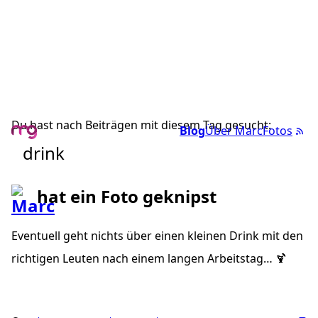
Du hast nach Beiträgen mit diesem Tag gesucht:
Blog
Über Marc
Fotos
drink
hat ein Foto geknipst
Eventuell geht nichts über einen kleinen Drink mit den
richtigen Leuten nach einem langen Arbeitstag… 🍹