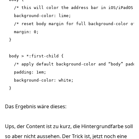
  /* this will color the address bar in iOS/iPadOS Sa
  background-color: lime;

  /* reset body margin for full background-color of w
  margin: 0;

}

body > *:first-child {

  /* apply default background-color and “body” paddin
  padding: 1em;

  background-color: white;

Das Ergebnis wäre dieses:
Ups, der Content ist zu kurz, die Hintergrundfarbe soll
so aber nicht aussehen. Der Trick ist, jetzt noch eine