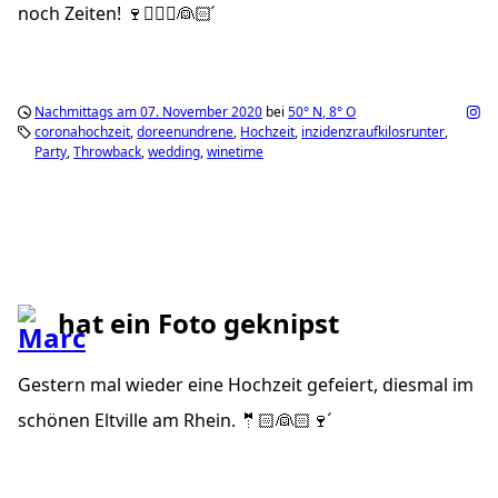
noch Zeiten! 🍷🤵🏻‍♂️👰🏻 ́
Nachmittags am 07. November 2020
bei
50°
N
,
8°
O
coronahochzeit
doreenundrene
Hochzeit
inzidenzraufkilosrunter
Party
Throwback
wedding
winetime
hat ein Foto geknipst
Gestern mal wieder eine Hochzeit gefeiert, diesmal im
schönen Eltville am Rhein. 🤵🏻👰🏻🍷 ́