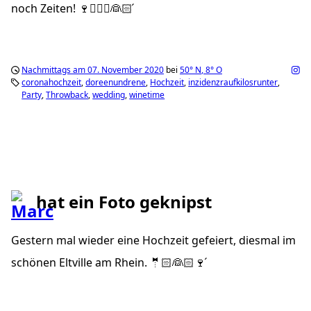
noch Zeiten! 🍷🤵🏻‍♂️👰🏻 ́
Nachmittags am 07. November 2020
bei
50°
N
,
8°
O
coronahochzeit
doreenundrene
Hochzeit
inzidenzraufkilosrunter
Party
Throwback
wedding
winetime
hat ein Foto geknipst
Gestern mal wieder eine Hochzeit gefeiert, diesmal im
schönen Eltville am Rhein. 🤵🏻👰🏻🍷 ́