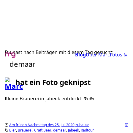
Du hast nach Beiträgen mit diesem Tag gesucht:
Blog
Über Marc
Fotos
demaar
hat ein Foto geknipst
Kleine Brauerei in Jabeek entdeckt! 🍻🚲
Am frühen Nachmittag des 25. Juli 2020
zuhause
Bier
Brauerei
Craft Beer
demaar
Jabeek
Radtour