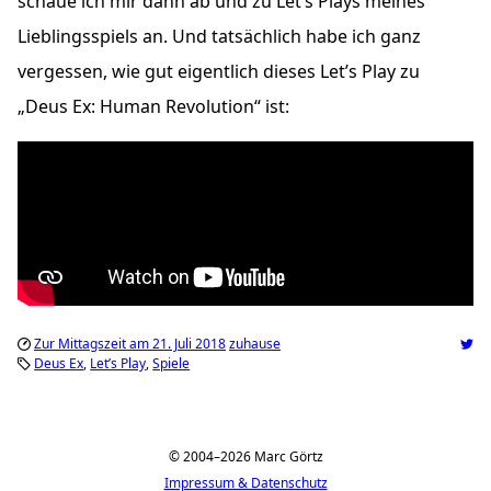
schaue ich mir dann ab und zu Let’s Plays meines
Lieblingsspiels an. Und tatsächlich habe ich ganz
vergessen, wie gut eigentlich dieses Let’s Play zu
„Deus Ex: Human Revolution“ ist:
Zur Mittagszeit am 21. Juli 2018
zuhause
Deus Ex
Let’s Play
Spiele
© 2004–2026 Marc Görtz
Impressum & Datenschutz