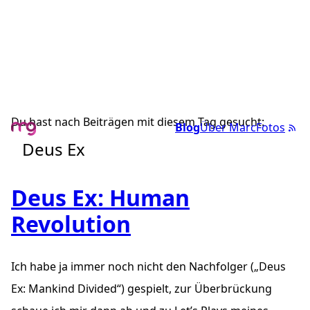
Du hast nach Beiträgen mit diesem Tag gesucht:
Blog
Über Marc
Fotos
Deus Ex
Deus Ex: Human
Revolution
Ich habe ja immer noch nicht den Nachfolger („Deus
Ex: Mankind Divided“) gespielt, zur Überbrückung